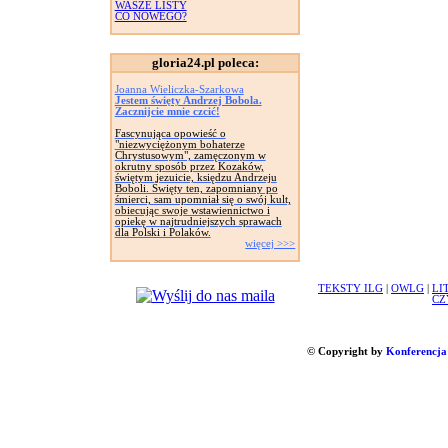
WASZE LISTY
CO NOWEGO?
gloria24.pl poleca:
Joanna Wieliczka-Szarkowa
Jestem święty Andrzej Bobola.
Zacznijcie mnie czcić!
Fascynująca opowieść o
"niezwyciężonym bohaterze
Chrystusowym", zamęczonym w
okrutny sposób przez Kozaków,
świętym jezuicie, księdzu Andrzeju
Boboli. Święty ten, zapomniany po
śmierci, sam upomniał się o swój kult,
obiecując swoje wstawiennictwo i
opiekę w najtrudniejszych sprawach
dla Polski i Polaków.
więcej >>>
TEKSTY ILG
|
OWLG
|
LI
CZ
© Copyright by
Konferencja 