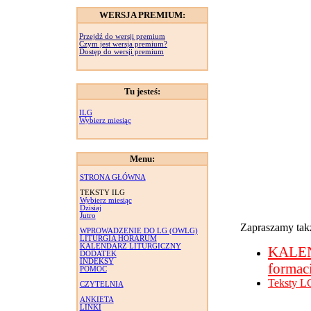
WERSJA PREMIUM:
Przejdź do wersji premium
Czym jest wersja premium?
Dostęp do wersji premium
Tu jesteś:
ILG
Wybierz miesiąc
Menu:
STRONA GŁÓWNA
TEKSTY ILG
Wybierz miesiąc
Dzisiaj
Jutro
Zapraszamy takż
WPROWADZENIE DO LG (OWLG)
LITURGIA HORARUM
KALENDARZ LITURGICZNY
KALE
DODATEK
INDEKSY
formac
POMOC
Teksty L
CZYTELNIA
ANKIETA
LINKI