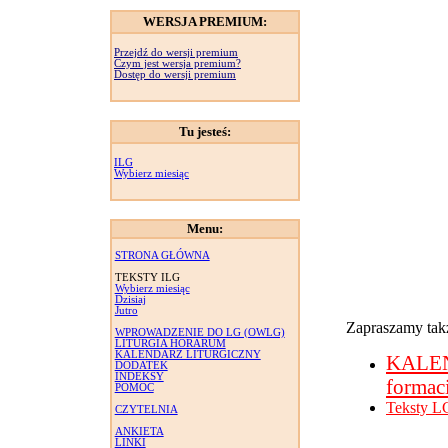
WERSJA PREMIUM:
Przejdź do wersji premium
Czym jest wersja premium?
Dostęp do wersji premium
Tu jesteś:
ILG
Wybierz miesiąc
Menu:
STRONA GŁÓWNA
TEKSTY ILG
Wybierz miesiąc
Dzisiaj
Jutro
Zapraszamy takż
WPROWADZENIE DO LG (OWLG)
LITURGIA HORARUM
KALENDARZ LITURGICZNY
KALE
DODATEK
INDEKSY
formac
POMOC
Teksty L
CZYTELNIA
ANKIETA
LINKI