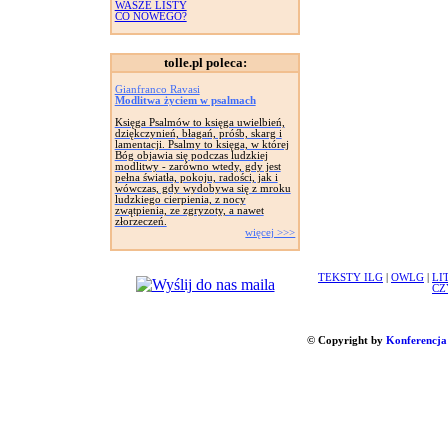
WASZE LISTY
CO NOWEGO?
tolle.pl poleca:
Gianfranco Ravasi
Modlitwa życiem w psalmach
Księga Psalmów to księga uwielbień,
dziękczynień, błagań, próśb, skarg i
lamentacji. Psalmy to księga, w której
Bóg objawia się podczas ludzkiej
modlitwy - zarówno wtedy, gdy jest
pełna światła, pokoju, radości, jak i
wówczas, gdy wydobywa się z mroku
ludzkiego cierpienia, z nocy
zwątpienia, ze zgryzoty, a nawet
złorzeczeń.
więcej >>>
TEKSTY ILG
|
OWLG
|
LI
CZ
© Copyright by
Konferencja 