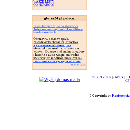
WASZE LISTY
CO NOWEGO?
gloria24.pl poleca:
Paweł Krupa OP, Anna Wasiewicz
Jutro ma na imię Bóg. O modlitwie
bardzo osobiście
Obrazowy, dosadny język,
gawędziarski charakter, mnóstwo
wysmakowanego dowcipu i
nietuzinkowa osobowość autora w
jednym. Do tego niebanalne anegdoty
i historie z życia wzięte. Aż trudno
uwierzyć, że modlitwa może być tak
zwyczajna i niezwyczajna zarazem.
więcej >>>
TEKSTY ILG
|
OWLG
|
LI
CZ
© Copyright by
Konferencja 