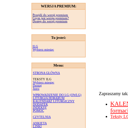
WERSJA PREMIUM:
Przejdź do wersji premium
Czym jest wersja premium?
Dostęp do wersji premium
Tu jesteś:
ILG
Wybierz miesiąc
Menu:
STRONA GŁÓWNA
TEKSTY ILG
Wybierz miesiąc
Dzisiaj
Jutro
Zapraszamy takż
WPROWADZENIE DO LG (OWLG)
LITURGIA HORARUM
KALENDARZ LITURGICZNY
KALE
DODATEK
INDEKSY
formac
POMOC
Teksty L
CZYTELNIA
ANKIETA
LINKI