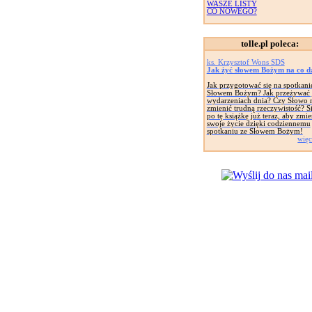
WASZE LISTY
CO NOWEGO?
tolle.pl poleca:
ks. Krzysztof Wons SDS
Jak żyć słowem Bożym na co d
Jak przygotować się na spotkani
Słowem Bożym? Jak przeżywać 
wydarzeniach dnia? Czy Słowo
zmienić trudną rzeczywistość? S
po tę książkę już teraz, aby zmie
swoje życie dzięki codziennemu
spotkaniu ze Słowem Bożym!
więc