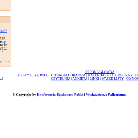
zień?
e ze
je w
 może
ięgnij
nić
ej >>>
STRONA GŁÓWNA
TEKSTY ILG
|
OWLG
|
LITURGIA HORARUM
|
KALENDARZ LITURGICZNY
|
D
CZYTELNIA
|
ANKIETA
|
LINKI
|
WASZE LISTY
|
CO NO
© Copyright by
Konferencja Episkopatu Polski
i
Wydawnictwo Pallottinum