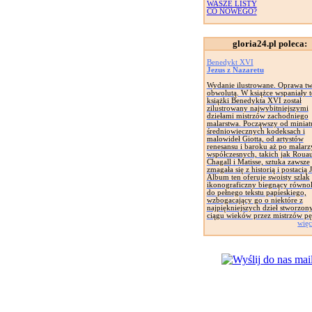
WASZE LISTY
CO NOWEGO?
gloria24.pl poleca:
Benedykt XVI
Jezus z Nazaretu
Wydanie ilustrowane. Oprawa tw
obwolutą. W książce wspaniały t
książki Benedykta XVI został
zilustrowany najwybitniejszymi
dziełami mistrzów zachodniego
malarstwa. Począwszy od miniat
średniowiecznych kodeksach i
malowideł Giotta, od artystów
renesansu i baroku aż po malarz
współczesnych, takich jak Rouau
Chagall i Matisse, sztuka zawsze
zmagała się z historią i postacią 
Album ten oferuje swoisty szlak
ikonograficzny biegnący równol
do pełnego tekstu papieskiego,
wzbogacający go o niektóre z
najpiękniejszych dzieł stworzon
ciągu wieków przez mistrzów pę
więc