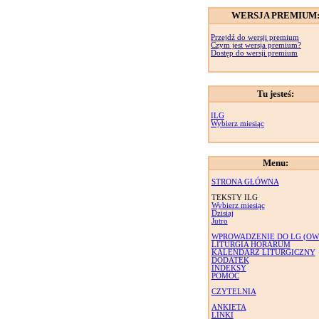
WERSJA PREMIUM
Przejdź do wersji premium
Czym jest wersja premium?
Dostęp do wersji premium
Tu jesteś:
ILG
Wybierz miesiąc
Menu:
STRONA GŁÓWNA
TEKSTY ILG
Wybierz miesiąc
Dzisiaj
Jutro
WPROWADZENIE DO LG (OW
LITURGIA HORARUM
KALENDARZ LITURGICZNY
DODATEK
INDEKSY
POMOC
CZYTELNIA
ANKIETA
LINKI