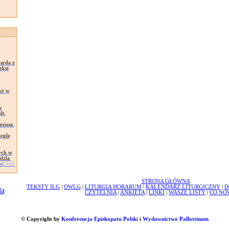
arda z
ekst
ur w
y
lt,
Jezusa.
egle
ych w
dzla.
ej >>>
STRONA GŁÓWNA
TEKSTY ILG
|
OWLG
|
LITURGIA HORARUM
|
KALENDARZ LITURGICZNY
|
D
CZYTELNIA
|
ANKIETA
|
LINKI
|
WASZE LISTY
|
CO NO
© Copyright by
Konferencja Episkopatu Polski
i
Wydawnictwo Pallottinum