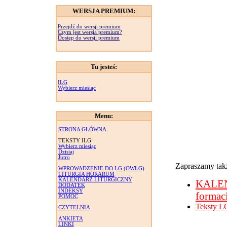
WERSJA PREMIUM:
Przejdź do wersji premium
Czym jest wersja premium?
Dostęp do wersji premium
Tu jesteś:
ILG
Wybierz miesiąc
Menu:
STRONA GŁÓWNA
TEKSTY ILG
Wybierz miesiąc
Dzisiaj
Jutro
Zapraszamy takż
WPROWADZENIE DO LG (OWLG)
LITURGIA HORARUM
KALENDARZ LITURGICZNY
KALE
DODATEK
INDEKSY
formac
POMOC
Teksty L
CZYTELNIA
ANKIETA
LINKI