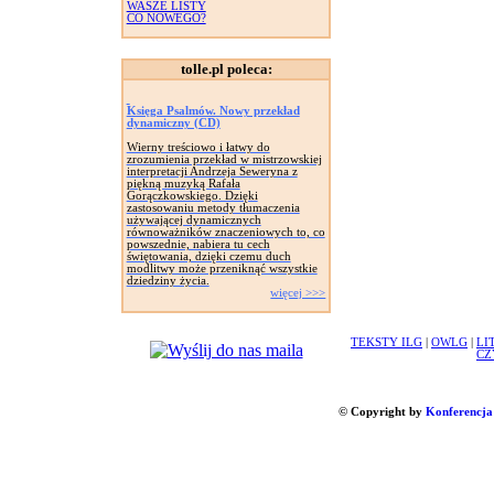
WASZE LISTY
CO NOWEGO?
tolle.pl poleca:
Księga Psalmów. Nowy przekład
dynamiczny (CD)
Wierny treściowo i łatwy do
zrozumienia przekład w mistrzowskiej
interpretacji Andrzeja Seweryna z
piękną muzyką Rafała
Gorączkowskiego. Dzięki
zastosowaniu metody tłumaczenia
używającej dynamicznych
równoważników znaczeniowych to, co
powszednie, nabiera tu cech
świętowania, dzięki czemu duch
modlitwy może przeniknąć wszystkie
dziedziny życia.
więcej >>>
TEKSTY ILG
|
OWLG
|
LI
CZ
© Copyright by
Konferencja 