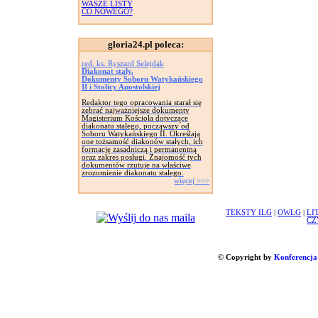
WASZE LISTY
CO NOWEGO?
gloria24.pl poleca:
red. ks. Ryszard Selejdak
Diakonat stały.
Dokumenty Soboru Watykańskiego
II i Stolicy Apostolskiej
Redaktor tego opracowania starał się
zebrać najważniejsze dokumenty
Magisterium Kościoła dotyczące
diakonatu stałego, począwszy od
Soboru Watykańskiego II. Określają
one tożsamość diakonów stałych, ich
formację zasadniczą i permanentną
oraz zakres posługi. Znajomość tych
dokumentów rzutuje na właściwe
zrozumienie diakonatu stałego.
więcej >>>
TEKSTY ILG
|
OWLG
|
LI
CZ
© Copyright by
Konferencja 