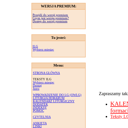
WERSJA PREMIUM:
Przejdź do wersji premium
Czym jest wersja premium?
Dostęp do wersji premium
Tu jesteś:
ILG
Wybierz miesiąc
Menu:
STRONA GŁÓWNA
TEKSTY ILG
Wybierz miesiąc
Dzisiaj
Jutro
Zapraszamy takż
WPROWADZENIE DO LG (OWLG)
LITURGIA HORARUM
KALENDARZ LITURGICZNY
KALE
DODATEK
INDEKSY
formac
POMOC
Teksty L
CZYTELNIA
ANKIETA
LINKI