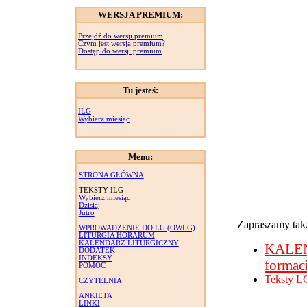
WERSJA PREMIUM:
Przejdź do wersji premium
Czym jest wersja premium?
Dostęp do wersji premium
Tu jesteś:
ILG
Wybierz miesiąc
Menu:
STRONA GŁÓWNA
TEKSTY ILG
Wybierz miesiąc
Dzisiaj
Jutro
Zapraszamy takż
WPROWADZENIE DO LG (OWLG)
LITURGIA HORARUM
KALENDARZ LITURGICZNY
KALE
DODATEK
INDEKSY
formac
POMOC
Teksty L
CZYTELNIA
ANKIETA
LINKI