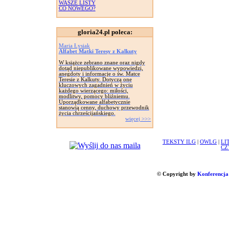
WASZE LISTY
CO NOWEGO?
gloria24.pl poleca:
Maria Łysiak
Alfabet Matki Teresy z Kalkuty
W książce zebrano znane oraz nigdy
dotąd niepublikowane wypowiedzi,
anegdoty i informacje o św. Matce
Teresie z Kalkuty. Dotyczą one
kluczowych zagadnień w życiu
każdego wierzącego: miłości,
modlitwy, pomocy bliźniemu.
Uporządkowane alfabetycznie
stanowią cenny, duchowy przewodnik
życia chrześcijańskiego.
więcej >>>
TEKSTY ILG
|
OWLG
|
LI
CZ
© Copyright by
Konferencja 