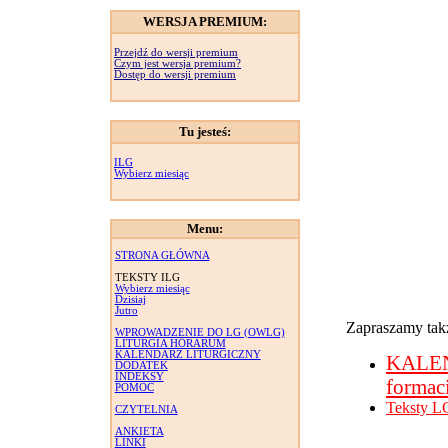
WERSJA PREMIUM:
Przejdź do wersji premium
Czym jest wersja premium?
Dostęp do wersji premium
Tu jesteś:
ILG
Wybierz miesiąc
Menu:
STRONA GŁÓWNA
TEKSTY ILG
Wybierz miesiąc
Dzisiaj
Jutro
Zapraszamy takż
WPROWADZENIE DO LG (OWLG)
LITURGIA HORARUM
KALENDARZ LITURGICZNY
KALE
DODATEK
INDEKSY
formac
POMOC
Teksty L
CZYTELNIA
ANKIETA
LINKI