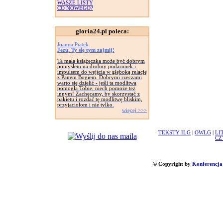
WASZE LISTY
CO NOWEGO?
gloria24.pl poleca:
Joanna Piątek
Jezu, Ty się tym zajmij!
Ta mała książeczka może być dobrym
pomysłem na drobny podarunek i
impulsem do wejścia w głęboką relację
z Panem Bogiem. Dobrymi rzeczami
warto się dzielić - jeśli ta modlitwa
pomogła Tobie, niech pomoże też
innym! Zachęcamy, by skorzystać z
pakietu i rozdać tę modlitwę bliskim,
przyjaciołom i nie tylko.
więcej >>>
TEKSTY ILG
|
OWLG
|
LI
CZ
© Copyright by
Konferencja 