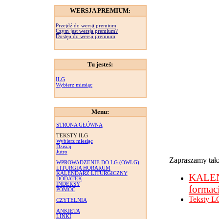
WERSJA PREMIUM:
Przejdź do wersji premium
Czym jest wersja premium?
Dostęp do wersji premium
Tu jesteś:
ILG
Wybierz miesiąc
Menu:
STRONA GŁÓWNA
TEKSTY ILG
Wybierz miesiąc
Dzisiaj
Jutro
Zapraszamy takż
WPROWADZENIE DO LG (OWLG)
LITURGIA HORARUM
KALENDARZ LITURGICZNY
KALE
DODATEK
INDEKSY
formac
POMOC
Teksty L
CZYTELNIA
ANKIETA
LINKI