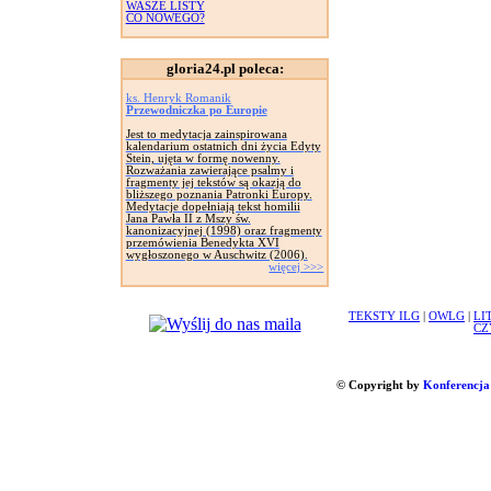
WASZE LISTY
CO NOWEGO?
gloria24.pl poleca:
ks. Henryk Romanik
Przewodniczka po Europie
Jest to medytacja zainspirowana
kalendarium ostatnich dni życia Edyty
Stein, ujęta w formę nowenny.
Rozważania zawierające psalmy i
fragmenty jej tekstów są okazją do
bliższego poznania Patronki Europy.
Medytacje dopełniają tekst homilii
Jana Pawła II z Mszy św.
kanonizacyjnej (1998) oraz fragmenty
przemówienia Benedykta XVI
wygłoszonego w Auschwitz (2006).
więcej >>>
TEKSTY ILG
|
OWLG
|
LI
CZ
© Copyright by
Konferencja 