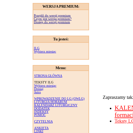
WERSJA PREMIUM:
Przejdź do wersji premium
Czym jest wersja premium?
Dostęp do wersji premium
Tu jesteś:
ILG
Wybierz miesiąc
Menu:
STRONA GŁÓWNA
TEKSTY ILG
Wybierz miesiąc
Dzisiaj
Jutro
Zapraszamy takż
WPROWADZENIE DO LG (OWLG)
LITURGIA HORARUM
KALENDARZ LITURGICZNY
KALE
DODATEK
INDEKSY
formac
POMOC
Teksty L
CZYTELNIA
ANKIETA
LINKI