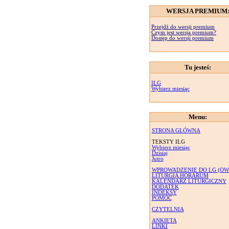
WERSJA PREMIUM
Przejdź do wersji premium
Czym jest wersja premium?
Dostęp do wersji premium
Tu jesteś:
ILG
Wybierz miesiąc
Menu:
STRONA GŁÓWNA
TEKSTY ILG
Wybierz miesiąc
Dzisiaj
Jutro
WPROWADZENIE DO LG (OW
LITURGIA HORARUM
KALENDARZ LITURGICZNY
DODATEK
INDEKSY
POMOC
CZYTELNIA
ANKIETA
LINKI