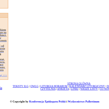
ekiem
sze na
zieci,
 w
konnic
ć od
Swoje
łożu
g
erat,
awca,
acz
ywny.
oru
ej >>>
STRONA GŁÓWNA
TEKSTY ILG
|
OWLG
|
LITURGIA HORARUM
|
KALENDARZ LITURGICZNY
|
D
CZYTELNIA
|
ANKIETA
|
LINKI
|
WASZE LISTY
|
CO NO
© Copyright by
Konferencja Episkopatu Polski
i
Wydawnictwo Pallottinum