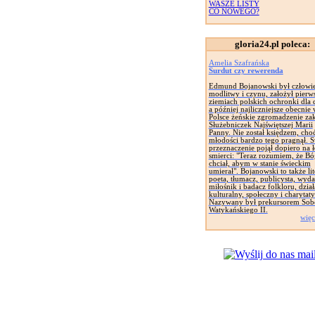
WASZE LISTY
CO NOWEGO?
gloria24.pl poleca:
Amelia Szafrańska
Surdut czy rewerenda
Edmund Bojanowski był człowi
modlitwy i czynu, założył pierw
ziemiach polskich ochronki dla d
a później najliczniejsze obecnie
Polsce żeńskie zgromadzenie za
Służebniczek Najświętszej Marii
Panny. Nie został księdzem, cho
młodości bardzo tego pragnął. 
przeznaczenie pojął dopiero na 
smierci: "Teraz rozumiem, że Bó
chciał, abym w stanie świeckim
umierał". Bojanowski to także lit
poeta, tłumacz, publicysta, wyd
miłośnik i badacz folkloru, dział
kulturalny, społeczny i charytat
Nazywany był prekursorem Sob
Watykańskiego II.
więc