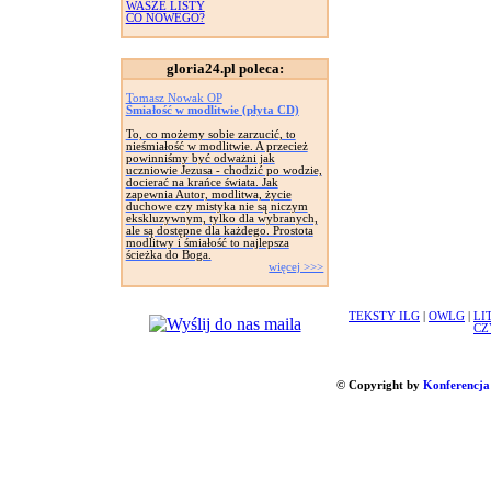
WASZE LISTY
CO NOWEGO?
gloria24.pl poleca:
Tomasz Nowak OP
Śmiałość w modlitwie (płyta CD)
To, co możemy sobie zarzucić, to
nieśmiałość w modlitwie. A przecież
powinniśmy być odważni jak
uczniowie Jezusa - chodzić po wodzie,
docierać na krańce świata. Jak
zapewnia Autor, modlitwa, życie
duchowe czy mistyka nie są niczym
ekskluzywnym, tylko dla wybranych,
ale są dostępne dla każdego. Prostota
modlitwy i śmiałość to najlepsza
ścieżka do Boga.
więcej >>>
TEKSTY ILG
|
OWLG
|
LI
CZ
© Copyright by
Konferencja 