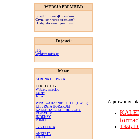
WERSJA PREMIUM:
Przejdź do wersji premium
Czym jest wersja premium?
Dostęp do wersji premium
Tu jesteś:
ILG
Wybierz miesiąc
Menu:
STRONA GŁÓWNA
TEKSTY ILG
Wybierz miesiąc
Dzisiaj
Jutro
Zapraszamy takż
WPROWADZENIE DO LG (OWLG)
LITURGIA HORARUM
KALENDARZ LITURGICZNY
KALE
DODATEK
INDEKSY
formac
POMOC
Teksty L
CZYTELNIA
ANKIETA
LINKI