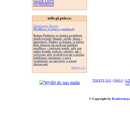
WASZE LISTY
CO NOWEGO?
tolle.pl poleca:
Gianfranco Ravasi
Modlitwa życiem w psalmach
Księga Psalmów to księga uwielbień,
dziękczynień, błagań, próśb, skarg i
lamentacji. Psalmy to księga, w której
Bóg objawia się podczas ludzkiej
modlitwy - zarówno wtedy, gdy jest
pełna światła, pokoju, radości, jak i
wówczas, gdy wydobywa się z mroku
ludzkiego cierpienia, z nocy
zwątpienia, ze zgryzoty, a nawet
złorzeczeń.
więcej >>>
TEKSTY ILG
|
OWLG
|
LI
CZ
© Copyright by
Konferencja 