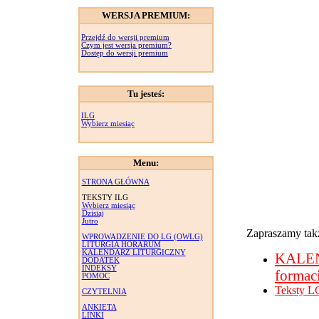
WERSJA PREMIUM:
Przejdź do wersji premium
Czym jest wersja premium?
Dostęp do wersji premium
Tu jesteś:
ILG
Wybierz miesiąc
Menu:
STRONA GŁÓWNA
TEKSTY ILG
Wybierz miesiąc
Dzisiaj
Jutro
Zapraszamy takż
WPROWADZENIE DO LG (OWLG)
LITURGIA HORARUM
KALENDARZ LITURGICZNY
KALE
DODATEK
INDEKSY
formac
POMOC
Teksty L
CZYTELNIA
ANKIETA
LINKI