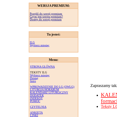
WERSJA PREMIUM:
Przejdź do wersji premium
Czym jest wersja premium?
Dostęp do wersji premium
Tu jesteś:
ILG
Wybierz miesiąc
Menu:
STRONA GŁÓWNA
TEKSTY ILG
Wybierz miesiąc
Dzisiaj
Jutro
Zapraszamy takż
WPROWADZENIE DO LG (OWLG)
LITURGIA HORARUM
KALENDARZ LITURGICZNY
KALE
DODATEK
INDEKSY
formac
POMOC
Teksty L
CZYTELNIA
ANKIETA
LINKI