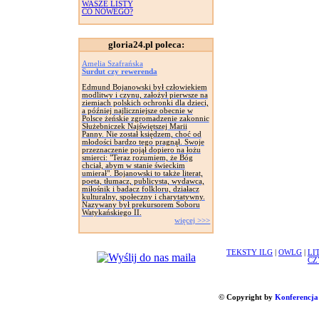
WASZE LISTY
CO NOWEGO?
gloria24.pl poleca:
Amelia Szafrańska
Surdut czy rewerenda
Edmund Bojanowski był człowiekiem
modlitwy i czynu, założył pierwsze na
ziemiach polskich ochronki dla dzieci,
a później najliczniejsze obecnie w
Polsce żeńskie zgromadzenie zakonnic
Służebniczek Najświętszej Marii
Panny. Nie został księdzem, choć od
młodości bardzo tego pragnął. Swoje
przeznaczenie pojął dopiero na łożu
smierci: "Teraz rozumiem, że Bóg
chciał, abym w stanie świeckim
umierał". Bojanowski to także literat,
poeta, tłumacz, publicysta, wydawca,
miłośnik i badacz folkloru, działacz
kulturalny, społeczny i charytatywny.
Nazywany był prekursorem Soboru
Watykańskiego II.
więcej >>>
TEKSTY ILG
|
OWLG
|
LI
CZ
© Copyright by
Konferencja 