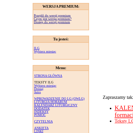
WERSJA PREMIUM:
Przejdź do wersji premium
Czym jest wersja premium?
Dostęp do wersji premium
Tu jesteś:
ILG
Wybierz miesiąc
Menu:
STRONA GŁÓWNA
TEKSTY ILG
Wybierz miesiąc
Dzisiaj
Jutro
Zapraszamy takż
WPROWADZENIE DO LG (OWLG)
LITURGIA HORARUM
KALENDARZ LITURGICZNY
KALE
DODATEK
INDEKSY
formac
POMOC
Teksty L
CZYTELNIA
ANKIETA
LINKI