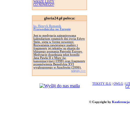
WASZE LISTY
CO NOWEGO?
gloria24.pl poleca:
ks. Henryk Romanik
Przewodniczka po Europie
Jest to medytacja zainspirowana
kalendarium ostatnich dni życia Edyty
Stein, ujęta w formę nowenny.
Rozważania zawierające psalmy i
fragmenty jej tekstów są okazją do
bliższego poznania Patronki Europy.
Medytacje dopełniają tekst homilii
Jana Pawła II z Mszy św.
kanonizacyjnej (1998) oraz fragmenty
przemówienia Benedykta XVI
wygłoszonego w Auschwitz (2006).
więcej >>>
TEKSTY ILG
|
OWLG
|
LI
CZ
© Copyright by
Konferencja 