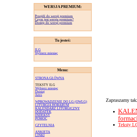
WERSJA PREMIUM:
Przejdź do wersji premium
Czym jest wersja premium?
Dostęp do wersji premium
Tu jesteś:
ILG
Wybierz miesiąc
Menu:
STRONA GŁÓWNA
TEKSTY ILG
Wybierz miesiąc
Dzisiaj
Jutro
Zapraszamy takż
WPROWADZENIE DO LG (OWLG)
LITURGIA HORARUM
KALENDARZ LITURGICZNY
KALE
DODATEK
INDEKSY
formac
POMOC
Teksty L
CZYTELNIA
ANKIETA
LINKI