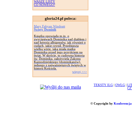
WASZE LISTY
CO NOWEGO?
gloria24.pl poleca:
Mary Fabyan Windeatt
Święty Dominik
Książka opowiada m.in. o
zwycięstwach Dominika nad diabłem i
nad herezją albigensów, jak również o
cudach, jakie czynił. Przedstawia
wielką wizję, jaką miała matka
Dominika przed jego przyjściem na
świat. W skrócie, to cudowna historia
św. Dominika, założyciela Zakonu
Kaznodziejskiego (dominikanów),
jednego z najważniejszych świętych w
historii Kościoła.
więcej >>>
TEKSTY ILG
|
OWLG
|
LI
CZ
© Copyright by
Konferencja 