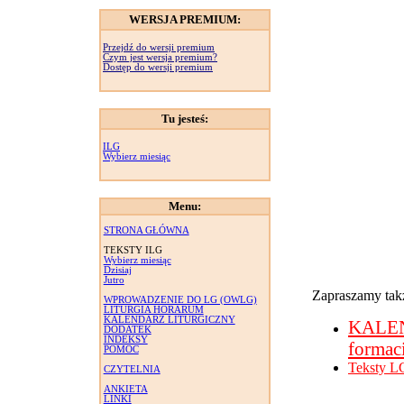
WERSJA PREMIUM:
Przejdź do wersji premium
Czym jest wersja premium?
Dostęp do wersji premium
Tu jesteś:
ILG
Wybierz miesiąc
Menu:
STRONA GŁÓWNA
TEKSTY ILG
Wybierz miesiąc
Dzisiaj
Jutro
Zapraszamy takż
WPROWADZENIE DO LG (OWLG)
LITURGIA HORARUM
KALENDARZ LITURGICZNY
KALE
DODATEK
INDEKSY
formac
POMOC
Teksty L
CZYTELNIA
ANKIETA
LINKI