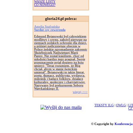
WASZE LISTY
CO NOWEGO?
gloria24.pl poleca:
Amelia Szafrańska
Surdut czy rewerenda
Edmund Bojanowski był człowiekiem
modlitwy i czynu, założył pierwsze na
ziemiach polskich ochronki dla dzieci,
a później najliczniejsze obecnie w
Polsce żeńskie zgromadzenie zakonnic
Służebniczek Najświętszej Marii
Panny. Nie został księdzem, choć od
młodości bardzo tego pragnął. Swoje
przeznaczenie pojął dopiero na łożu
smierci: "Teraz rozumiem, że Bóg
chciał, abym w stanie świeckim
umierał". Bojanowski to także literat,
poeta, tłumacz, publicysta, wydawca,
miłośnik i badacz folkloru, działacz
kulturalny, społeczny i charytatywny.
Nazywany był prekursorem Soboru
Watykańskiego II.
więcej >>>
TEKSTY ILG
|
OWLG
|
LI
CZ
© Copyright by
Konferencja 