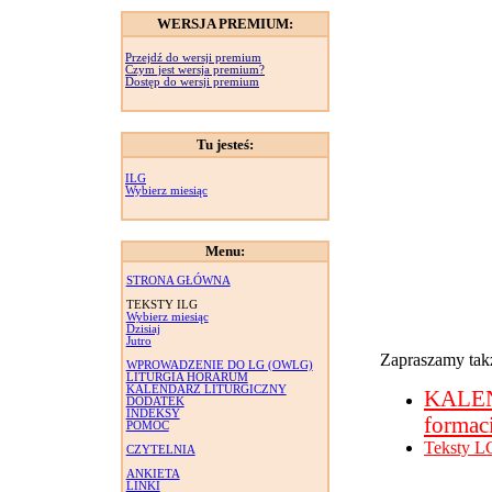
WERSJA PREMIUM:
Przejdź do wersji premium
Czym jest wersja premium?
Dostęp do wersji premium
Tu jesteś:
ILG
Wybierz miesiąc
Menu:
STRONA GŁÓWNA
TEKSTY ILG
Wybierz miesiąc
Dzisiaj
Jutro
Zapraszamy takż
WPROWADZENIE DO LG (OWLG)
LITURGIA HORARUM
KALENDARZ LITURGICZNY
KALE
DODATEK
INDEKSY
formac
POMOC
Teksty L
CZYTELNIA
ANKIETA
LINKI