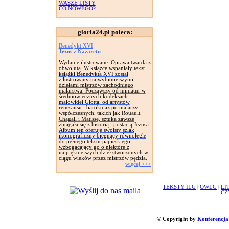
WASZE LISTY
CO NOWEGO?
gloria24.pl poleca:
Benedykt XVI
Jezus z Nazaretu
Wydanie ilustrowane. Oprawa twarda z
obwolutą. W książce wspaniały tekst
książki Benedykta XVI został
zilustrowany najwybitniejszymi
dziełami mistrzów zachodniego
malarstwa. Począwszy od miniatur w
średniowiecznych kodeksach i
malowideł Giotta, od artystów
renesansu i baroku aż po malarzy
współczesnych, takich jak Rouault,
Chagall i Matisse, sztuka zawsze
zmagała się z historią i postacią Jezusa.
Album ten oferuje swoisty szlak
ikonograficzny biegnący równolegle
do pełnego tekstu papieskiego,
wzbogacający go o niektóre z
najpiękniejszych dzieł stworzonych w
ciągu wieków przez mistrzów pędzla.
więcej >>>
TEKSTY ILG
|
OWLG
|
LI
CZ
© Copyright by
Konferencja 