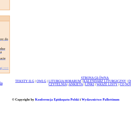
ony do
ełne
ma
acie
ej >>>
STRONA GŁÓWNA
TEKSTY ILG
|
OWLG
|
LITURGIA HORARUM
|
KALENDARZ LITURGICZNY
|
D
CZYTELNIA
|
ANKIETA
|
LINKI
|
WASZE LISTY
|
CO NO
© Copyright by
Konferencja Episkopatu Polski
i
Wydawnictwo Pallottinum