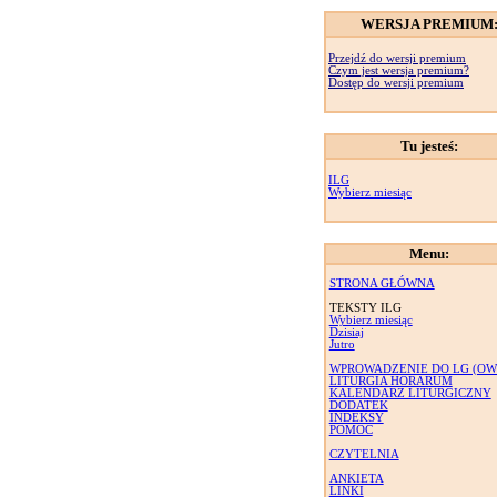
WERSJA PREMIUM
Przejdź do wersji premium
Czym jest wersja premium?
Dostęp do wersji premium
Tu jesteś:
ILG
Wybierz miesiąc
Menu:
STRONA GŁÓWNA
TEKSTY ILG
Wybierz miesiąc
Dzisiaj
Jutro
WPROWADZENIE DO LG (OW
LITURGIA HORARUM
KALENDARZ LITURGICZNY
DODATEK
INDEKSY
POMOC
CZYTELNIA
ANKIETA
LINKI