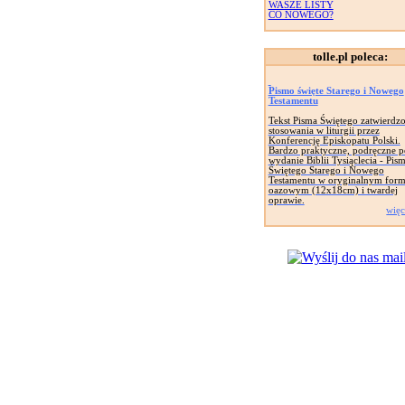
WASZE LISTY
CO NOWEGO?
tolle.pl poleca:
Pismo święte Starego i Nowego
Testamentu
Tekst Pisma Świętego zatwierdz
stosowania w liturgii przez
Konferencję Episkopatu Polski.
Bardzo praktyczne, podręczne p
wydanie Biblii Tysiąclecia - Pis
Świętego Starego i Nowego
Testamentu w oryginalnym form
oazowym (12x18cm) i twardej
oprawie.
więc