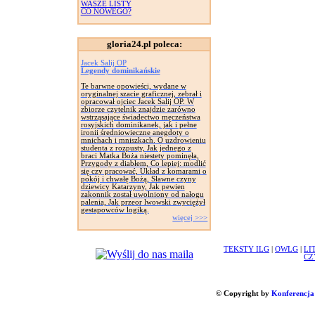
WASZE LISTY
CO NOWEGO?
gloria24.pl poleca:
Jacek Salij OP
Legendy dominikańskie
Te barwne opowieści, wydane w
oryginalnej szacie graficznej, zebrał i
opracował ojciec Jacek Salij OP. W
zbiorze czytelnik znajdzie zarówno
wstrząsające świadectwo męczeństwa
rosyjskich dominikanek, jak i pełne
ironii średniowieczne anegdoty o
mnichach i mniszkach. O uzdrowieniu
studenta z rozpusty, Jak jednego z
braci Matka Boża niestety pominęła,
Przygody z diabłem, Co lepiej: modlić
się czy pracować, Układ z komarami o
pokój i chwałę Bożą, Sławne czyny
dziewicy Katarzyny, Jak pewien
zakonnik został uwolniony od nałogu
palenia, Jak przeor lwowski zwyciężył
gestapowców logiką.
więcej >>>
TEKSTY ILG
|
OWLG
|
LI
CZ
© Copyright by
Konferencja 