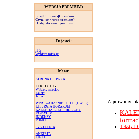
WERSJA PREMIUM:
Przejdź do wersji premium
Czym jest wersja premium?
Dostęp do wersji premium
Tu jesteś:
ILG
Wybierz miesiąc
Menu:
STRONA GŁÓWNA
TEKSTY ILG
Wybierz miesiąc
Dzisiaj
Jutro
Zapraszamy takż
WPROWADZENIE DO LG (OWLG)
LITURGIA HORARUM
KALENDARZ LITURGICZNY
KALE
DODATEK
INDEKSY
formac
POMOC
Teksty L
CZYTELNIA
ANKIETA
LINKI