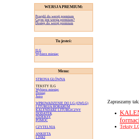
WERSJA PREMIUM:
Przejdź do wersji premium
Czym jest wersja premium?
Dostęp do wersji premium
Tu jesteś:
ILG
Wybierz miesiąc
Menu:
STRONA GŁÓWNA
TEKSTY ILG
Wybierz miesiąc
Dzisiaj
Jutro
Zapraszamy takż
WPROWADZENIE DO LG (OWLG)
LITURGIA HORARUM
KALENDARZ LITURGICZNY
KALE
DODATEK
INDEKSY
formac
POMOC
Teksty L
CZYTELNIA
ANKIETA
LINKI