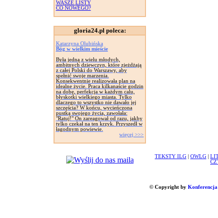
WASZE LISTY
CO NOWEGO?
gloria24.pl poleca:
Katarzyna Olubińska
Bóg w wielkim mieście
Była jedną z wielu młodych,
ambitnych dziewczyn, które zjeżdżają
z całej Polski do Warszawy, aby
spełnić swoje marzenia.
Konsekwentnie realizowała plan na
idealne życie. Praca kilkanaście godzin
na dobę, perfekcja w każdym calu,
błyskotki wielkiego miasta. Tylko
dlaczego to wszystko nie dawało jej
szczęścia? W końcu, wycieńczona
pustką swojego życia, zawołała:
"Ratuj!" On zareagował od razu, jakby
tylko czekał na ten krzyk. Przyszedł w
łagodnym powiewie.
więcej >>>
TEKSTY ILG
|
OWLG
|
LI
CZ
© Copyright by
Konferencja 