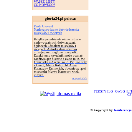
WASZE LISTY
CO NOWEGO?
gloria24.pl poleca:
Paola Giovetti
Nadprzyrodzone doświadczenia
mistyków i świętych
Książka przedstawia różne rodzaje
nadzwyczajnych doświadczeń,
będących udziałem mistyków i
świętych. Autorka dość szeroko
opisuje poszczególne przypadki.
Dzięki temu czytelnik może poznać
zadziwiające historie z życia m.in. św.
Franciszka z Asyżu, św. o. Pio, św. Rity
z Cascii, Marty Robin, bł. Anny
Katarzyny Emmerich, obecnie żyjącej
mistyczki Myrny Nazzour i wielu
innych.
więcej >>>
TEKSTY ILG
|
OWLG
|
LI
CZ
© Copyright by
Konferencja 