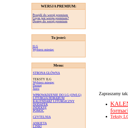
WERSJA PREMIUM:
Przejdź do wersji premium
Czym jest wersja premium?
Dostęp do wersji premium
Tu jesteś:
ILG
Wybierz miesiąc
Menu:
STRONA GŁÓWNA
TEKSTY ILG
Wybierz miesiąc
Dzisiaj
Jutro
Zapraszamy takż
WPROWADZENIE DO LG (OWLG)
LITURGIA HORARUM
KALENDARZ LITURGICZNY
KALE
DODATEK
INDEKSY
formac
POMOC
Teksty L
CZYTELNIA
ANKIETA
LINKI