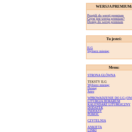
WERSJA PREMIUM
Przejdź do wersji premium
Czym jest wersja premium?
Dostęp do wersji premium
Tu jesteś:
ILG
Wybierz miesiąc
Menu:
STRONA GŁÓWNA
TEKSTY ILG
Wybierz miesiąc
Dzisiaj
Jutro
WPROWADZENIE DO LG (OW
LITURGIA HORARUM
KALENDARZ LITURGICZNY
DODATEK
INDEKSY
POMOC
CZYTELNIA
ANKIETA
LINKI