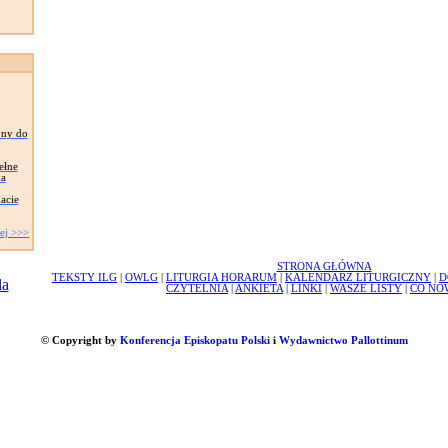
ony do
ełne
ma
acie
ej >>>
STRONA GŁÓWNA
TEKSTY ILG
|
OWLG
|
LITURGIA HORARUM
|
KALENDARZ LITURGICZNY
|
D
CZYTELNIA
|
ANKIETA
|
LINKI
|
WASZE LISTY
|
CO NO
© Copyright by
Konferencja Episkopatu Polski
i
Wydawnictwo Pallottinum