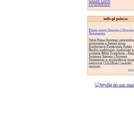
WASZE LISTY
CO NOWEGO?
tolle.pl poleca:
Pismo święte Starego i Nowego
Testamentu
Tekst Pisma Świętego zatwierdz
stosowania w liturgii przez
Konferencję Episkopatu Polski.
Bardzo praktyczne, podręczne p
wydanie Biblii Tysiąclecia - Pis
Świętego Starego i Nowego
Testamentu w oryginalnym form
oazowym (12x18cm) i twardej
oprawie.
więc