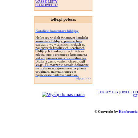
WASZE LISTY
CO NOWEGO?
tolle.pl poleca:
Katolicki komentarz biblijny
Najlepszy w skali światowej katolicki
komentarz biblijny, powszechnie
używany we wszystkich krajach na
najlepszych katolickich uczelniach
biblijnych i teologicznych. Polska
edycja tego ogromnego komentarza
jest zorganizowana strukturalnie jak
Biblia, z zachowaniem chronologii
ksiąg. Tłumaczenie zostało dokonane
na podstawie najnowszego wydania
oryginału, uaktualnionego o
najświeższe badania naukowe.
więcej >>>
TEKSTY ILG
|
OWLG
|
LI
CZ
© Copyright by
Konferencja 