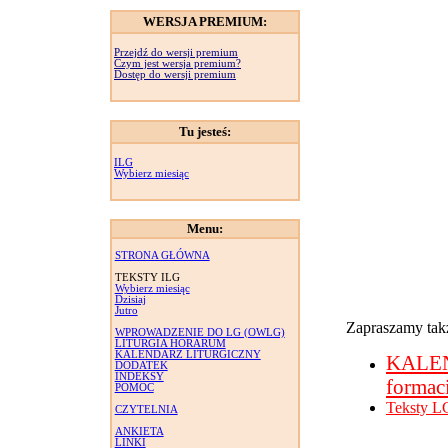
WERSJA PREMIUM:
Przejdź do wersji premium
Czym jest wersja premium?
Dostęp do wersji premium
Tu jesteś:
ILG
Wybierz miesiąc
Menu:
STRONA GŁÓWNA
TEKSTY ILG
Wybierz miesiąc
Dzisiaj
Jutro
Zapraszamy takż
WPROWADZENIE DO LG (OWLG)
LITURGIA HORARUM
KALENDARZ LITURGICZNY
KALE
DODATEK
INDEKSY
formac
POMOC
Teksty L
CZYTELNIA
ANKIETA
LINKI