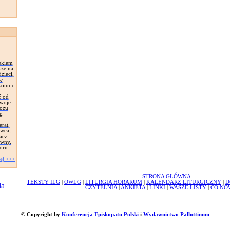
ekiem
sze na
zieci,
 w
konnic
ć od
Swoje
łożu
g
erat,
awca,
acz
ywny.
oru
ej >>>
STRONA GŁÓWNA
TEKSTY ILG
|
OWLG
|
LITURGIA HORARUM
|
KALENDARZ LITURGICZNY
|
D
CZYTELNIA
|
ANKIETA
|
LINKI
|
WASZE LISTY
|
CO NO
© Copyright by
Konferencja Episkopatu Polski
i
Wydawnictwo Pallottinum