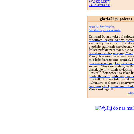
WASZE LISTY
CO NOWEGO?
gloria24.pl poleca:
Amelia Szafrańska
Surdut czy rewerenda
Edmund Bojanowski był człowi
modlitwy i czynu, założył pierw
ziemiach polskich ochronki dla d
a później najliczniejsze obecnie
Polsce żeńskie zgromadzenie za
Służebniczek Najświętszej Marii
Panny. Nie został księdzem, cho
młodości bardzo tego pragnął. 
przeznaczenie pojął dopiero na 
smierci: "Teraz rozumiem, że Bó
chciał, abym w stanie świeckim
umierał". Bojanowski to także lit
poeta, tłumacz, publicysta, wyd
miłośnik i badacz folkloru, dział
kulturalny, społeczny i charytat
Nazywany był prekursorem Sob
Watykańskiego II.
więc