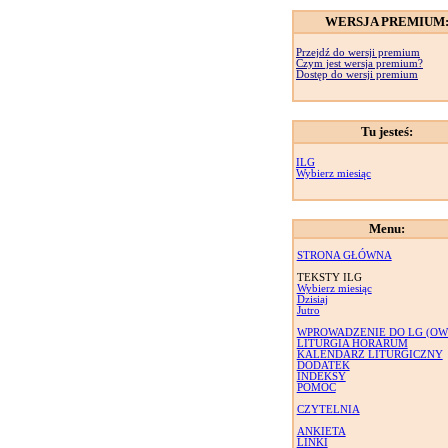
WERSJA PREMIUM
Przejdź do wersji premium
Czym jest wersja premium?
Dostęp do wersji premium
Tu jesteś:
ILG
Wybierz miesiąc
Menu:
STRONA GŁÓWNA
TEKSTY ILG
Wybierz miesiąc
Dzisiaj
Jutro
WPROWADZENIE DO LG (OW
LITURGIA HORARUM
KALENDARZ LITURGICZNY
DODATEK
INDEKSY
POMOC
CZYTELNIA
ANKIETA
LINKI