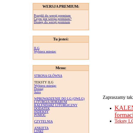
WERSJA PREMIUM:
Przejdź do wersji premium
Czym jest wersja premium?
Dostęp do wersji premium
Tu jesteś:
ILG
Wybierz miesiąc
Menu:
STRONA GŁÓWNA
TEKSTY ILG
Wybierz miesiąc
Dzisiaj
Jutro
Zapraszamy takż
WPROWADZENIE DO LG (OWLG)
LITURGIA HORARUM
KALENDARZ LITURGICZNY
KALE
DODATEK
INDEKSY
formac
POMOC
Teksty L
CZYTELNIA
ANKIETA
LINKI