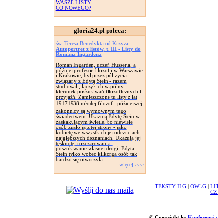
WASZE LISTY
CO NOWEGO?
gloria24.pl poleca:
św. Teresa Benedykta od Krzyża
Autoportret z listów, t. III - Listy do
Romana Ingardena
Roman Ingarden, uczeń Husserla, a
później profesor filozofii w Warszawie
i Krakowie, był przez pół życia
związany z Edytą Stein - razem
studiowali, łączył ich wspólny
kierunek poszukiwań filozoficznych i
przyjaźń. Zamieszczone tu listy z lat
19171938 młodej filozof i późniejszej
zakonnicy są wymownym tego
świadectwem. Ukazują Edytę Stein w
zaskakującym świetle, bo niewiele
osób znało ją z tej strony - jako
kobietę we wszystkich jej odczuciach i
najgłębszych doznaniach. Ukazują jej
tęsknotę, rozczarowania i
poszukiwanie własnej drogi. Edyta
Stein tylko wobec kilkorga osób tak
bardzo się otworzyła.
więcej >>>
TEKSTY ILG
|
OWLG
|
LI
CZ
© Copyright by
Konferencja 