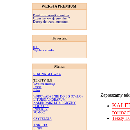
WERSJA PREMIUM:
Przejdź do wersji premium
Czym jest wersja premium?
Dostęp do wersji premium
Tu jesteś:
ILG
Wybierz miesiąc
Menu:
STRONA GŁÓWNA
TEKSTY ILG
Wybierz miesiąc
Dzisiaj
Jutro
Zapraszamy takż
WPROWADZENIE DO LG (OWLG)
LITURGIA HORARUM
KALENDARZ LITURGICZNY
KALE
DODATEK
INDEKSY
formac
POMOC
Teksty L
CZYTELNIA
ANKIETA
LINKI