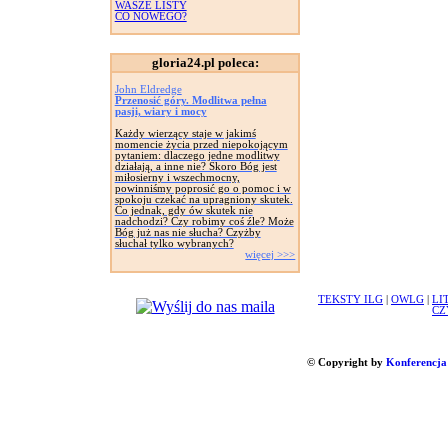
WASZE LISTY
CO NOWEGO?
gloria24.pl poleca:
John Eldredge
Przenosić góry. Modlitwa pełna
pasji, wiary i mocy
Każdy wierzący staje w jakimś
momencie życia przed niepokojącym
pytaniem: dlaczego jedne modlitwy
działają, a inne nie? Skoro Bóg jest
miłosierny i wszechmocny,
powinniśmy poprosić go o pomoc i w
spokoju czekać na upragniony skutek.
Co jednak, gdy ów skutek nie
nadchodzi? Czy robimy coś źle? Może
Bóg już nas nie słucha? Czyżby
słuchał tylko wybranych?
więcej >>>
TEKSTY ILG
|
OWLG
|
LI
CZ
© Copyright by
Konferencja 