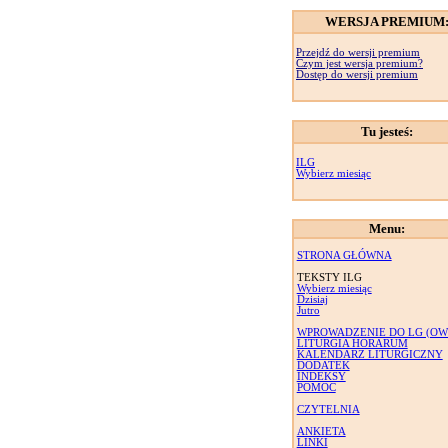
WERSJA PREMIUM
Przejdź do wersji premium
Czym jest wersja premium?
Dostęp do wersji premium
Tu jesteś:
ILG
Wybierz miesiąc
Menu:
STRONA GŁÓWNA
TEKSTY ILG
Wybierz miesiąc
Dzisiaj
Jutro
WPROWADZENIE DO LG (OW
LITURGIA HORARUM
KALENDARZ LITURGICZNY
DODATEK
INDEKSY
POMOC
CZYTELNIA
ANKIETA
LINKI