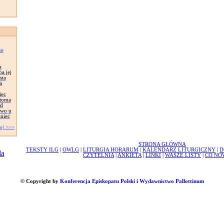
że
a
a jej
sta
a
iec
stoma
ed
two u
aniec
ej >>>
STRONA GŁÓWNA
TEKSTY ILG
|
OWLG
|
LITURGIA HORARUM
|
KALENDARZ LITURGICZNY
|
D
CZYTELNIA
|
ANKIETA
|
LINKI
|
WASZE LISTY
|
CO NO
© Copyright by
Konferencja Episkopatu Polski
i
Wydawnictwo Pallottinum