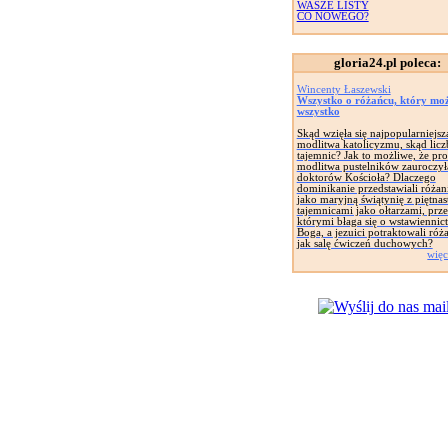
WASZE LISTY
CO NOWEGO?
gloria24.pl poleca:
Wincenty Łaszewski
Wszystko o różańcu, który mo
wszystko
Skąd wzięła się najpopularniejsz
modlitwa katolicyzmu, skąd liczb
tajemnic? Jak to możliwe, że pro
modlitwa pustelników zauroczył
doktorów Kościoła? Dlaczego
dominikanie przedstawiali różan
jako maryjną świątynię z piętna
tajemnicami jako ołtarzami, prz
którymi błaga się o wstawiennic
Boga, a jezuici potraktowali róż
jak salę ćwiczeń duchowych?
więc