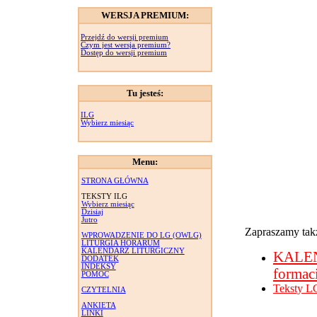
WERSJA PREMIUM:
Przejdź do wersji premium
Czym jest wersja premium?
Dostęp do wersji premium
Tu jesteś:
ILG
Wybierz miesiąc
Menu:
STRONA GŁÓWNA
TEKSTY ILG
Wybierz miesiąc
Dzisiaj
Jutro
Zapraszamy takż
WPROWADZENIE DO LG (OWLG)
LITURGIA HORARUM
KALENDARZ LITURGICZNY
KALE
DODATEK
INDEKSY
formac
POMOC
Teksty L
CZYTELNIA
ANKIETA
LINKI