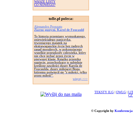
WASZE LISTY
CO NOWEGO?
tolle.pl poleca:
Alessandro Pronzato
Ziarno pustyni. Karol de Foucauld
To historia przemiany wymuskanego,
zniewieściałego paniczyka,
trwoniącego majątek na
ekstrawaganckie życie bez żadnych
zasad moralnych, w pokonującego
wszelkie przeszkody człowieka, który
nie chce jechać przez życie w
pierwszej klasie. Książkę przenika
napięcie, przechodzące w subtelnie
kreślone zawiłości duszy Karola de
Foucaulda, duszy miłującej Boga,
któremu poświęcił się "z miłości, tylko
przez miłość".
więcej >>>
TEKSTY ILG
|
OWLG
|
LI
CZ
© Copyright by
Konferencja 