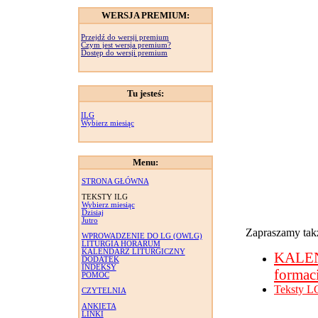
WERSJA PREMIUM:
Przejdź do wersji premium
Czym jest wersja premium?
Dostęp do wersji premium
Tu jesteś:
ILG
Wybierz miesiąc
Menu:
STRONA GŁÓWNA
TEKSTY ILG
Wybierz miesiąc
Dzisiaj
Jutro
Zapraszamy takż
WPROWADZENIE DO LG (OWLG)
LITURGIA HORARUM
KALENDARZ LITURGICZNY
KALE
DODATEK
INDEKSY
formac
POMOC
Teksty L
CZYTELNIA
ANKIETA
LINKI