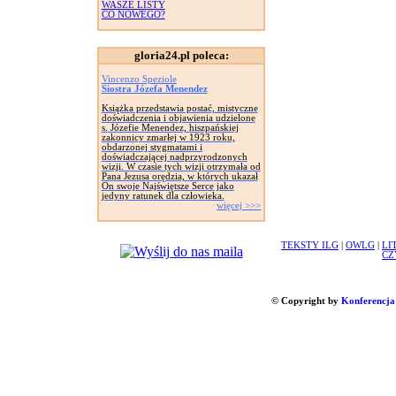
WASZE LISTY
CO NOWEGO?
gloria24.pl poleca:
Vincenzo Speziole
Siostra Józefa Menendez
Książka przedstawia postać, mistyczne
doświadczenia i objawienia udzielone
s. Józefie Menendez, hiszpańskiej
zakonnicy zmarłej w 1923 roku,
obdarzonej stygmatami i
doświadczającej nadprzyrodzonych
wizji. W czasie tych wizji otrzymała od
Pana Jezusa orędzia, w których ukazał
On swoje Najświętsze Serce jako
jedyny ratunek dla człowieka.
więcej >>>
TEKSTY ILG
|
OWLG
|
LI
CZ
© Copyright by
Konferencja 