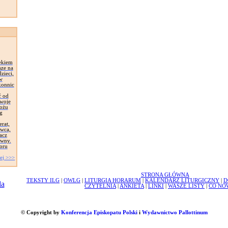
ekiem
sze na
zieci,
 w
konnic
ć od
Swoje
łożu
g
erat,
awca,
acz
ywny.
oru
ej >>>
STRONA GŁÓWNA
TEKSTY ILG
|
OWLG
|
LITURGIA HORARUM
|
KALENDARZ LITURGICZNY
|
D
CZYTELNIA
|
ANKIETA
|
LINKI
|
WASZE LISTY
|
CO NO
© Copyright by
Konferencja Episkopatu Polski
i
Wydawnictwo Pallottinum