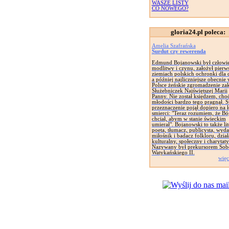
WASZE LISTY
CO NOWEGO?
gloria24.pl poleca:
Amelia Szafrańska
Surdut czy rewerenda
Edmund Bojanowski był człowi
modlitwy i czynu, założył pierw
ziemiach polskich ochronki dla d
a później najliczniejsze obecnie
Polsce żeńskie zgromadzenie za
Służebniczek Najświętszej Marii
Panny. Nie został księdzem, cho
młodości bardzo tego pragnął. 
przeznaczenie pojął dopiero na 
smierci: "Teraz rozumiem, że Bó
chciał, abym w stanie świeckim
umierał". Bojanowski to także lit
poeta, tłumacz, publicysta, wyd
miłośnik i badacz folkloru, dział
kulturalny, społeczny i charytat
Nazywany był prekursorem Sob
Watykańskiego II.
więc