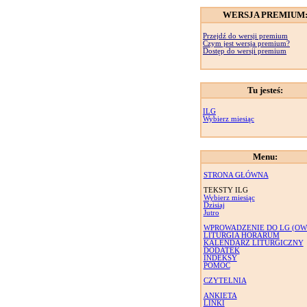
WERSJA PREMIUM
Przejdź do wersji premium
Czym jest wersja premium?
Dostęp do wersji premium
Tu jesteś:
ILG
Wybierz miesiąc
Menu:
STRONA GŁÓWNA
TEKSTY ILG
Wybierz miesiąc
Dzisiaj
Jutro
WPROWADZENIE DO LG (OW
LITURGIA HORARUM
KALENDARZ LITURGICZNY
DODATEK
INDEKSY
POMOC
CZYTELNIA
ANKIETA
LINKI