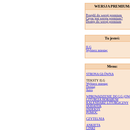
WERSJA PREMIUM
Przejdź do wersji premium
Czym jest wersja premium?
Dostęp do wersji premium
Tu jesteś:
ILG
Wybierz miesiąc
Menu:
STRONA GŁÓWNA
TEKSTY ILG
Wybierz miesiąc
Dzisiaj
Jutro
WPROWADZENIE DO LG (OW
LITURGIA HORARUM
KALENDARZ LITURGICZNY
DODATEK
INDEKSY
POMOC
CZYTELNIA
ANKIETA
LINKI