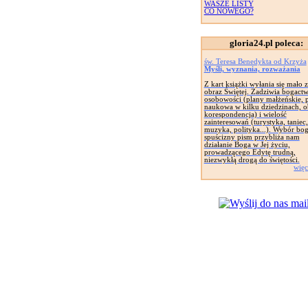
WASZE LISTY
CO NOWEGO?
gloria24.pl poleca:
św. Teresa Benedykta od Krzyża
Myśli, wyznania, rozważania
Z kart książki wyłania się mało 
obraz Świętej. Zadziwia bogact
osobowości (plany małżeńskie, 
naukowa w kilku dziedzinach, o
korespondencja) i wielość
zainteresowań (turystyka, taniec,
muzyka, polityka...). Wybór bog
spuścizny pism przybliża nam
działanie Boga w Jej życiu,
prowadzącego Edytę trudną,
niezwykłą drogą do świętości.
więc