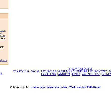
znany
wo
praca
bfita
atej
ej >>>
STRONA GŁÓWNA
TEKSTY ILG
|
OWLG
|
LITURGIA HORARUM
|
KALENDARZ LITURGICZNY
|
D
CZYTELNIA
|
ANKIETA
|
LINKI
|
WASZE LISTY
|
CO NO
© Copyright by
Konferencja Episkopatu Polski
i
Wydawnictwo Pallottinum