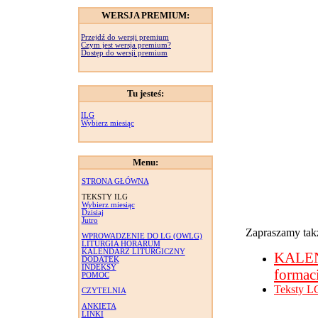
WERSJA PREMIUM:
Przejdź do wersji premium
Czym jest wersja premium?
Dostęp do wersji premium
Tu jesteś:
ILG
Wybierz miesiąc
Menu:
STRONA GŁÓWNA
TEKSTY ILG
Wybierz miesiąc
Dzisiaj
Jutro
Zapraszamy takż
WPROWADZENIE DO LG (OWLG)
LITURGIA HORARUM
KALENDARZ LITURGICZNY
KALE
DODATEK
INDEKSY
formac
POMOC
Teksty L
CZYTELNIA
ANKIETA
LINKI