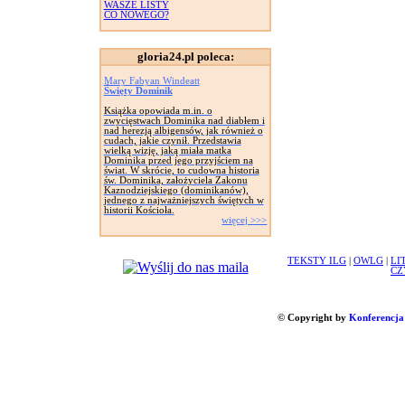
WASZE LISTY
CO NOWEGO?
gloria24.pl poleca:
Mary Fabyan Windeatt
Święty Dominik
Książka opowiada m.in. o
zwycięstwach Dominika nad diabłem i
nad herezją albigensów, jak również o
cudach, jakie czynił. Przedstawia
wielką wizję, jaką miała matka
Dominika przed jego przyjściem na
świat. W skrócie, to cudowna historia
św. Dominika, założyciela Zakonu
Kaznodziejskiego (dominikanów),
jednego z najważniejszych świętych w
historii Kościoła.
więcej >>>
TEKSTY ILG
|
OWLG
|
LI
CZ
© Copyright by
Konferencja 