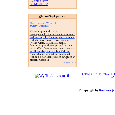
WASZE LISTY
CO NOWEGO?
gloria24.pl poleca:
Mary Fabyan Windeatt
Święty Dominik
Książka opowiada m.in. o
zwycięstwach Dominika nad diabłem i
nad herezją albigensów, jak również o
cudach, jakie czynił. Przedstawia
wielką wizję, jaką miała matka
Dominika przed jego przyjściem na
świat. W skrócie, to cudowna historia
św. Dominika, założyciela Zakonu
Kaznodziejskiego (dominikanów),
jednego z najważniejszych świętych w
historii Kościoła.
więcej >>>
TEKSTY ILG
|
OWLG
|
LI
CZ
© Copyright by
Konferencja 