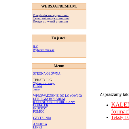
WERSJA PREMIUM:
Przejdź do wersji premium
Czym jest wersja premium?
Dostęp do wersji premium
Tu jesteś:
ILG
Wybierz miesiąc
Menu:
STRONA GŁÓWNA
TEKSTY ILG
Wybierz miesiąc
Dzisiaj
Jutro
Zapraszamy takż
WPROWADZENIE DO LG (OWLG)
LITURGIA HORARUM
KALENDARZ LITURGICZNY
KALE
DODATEK
INDEKSY
formac
POMOC
Teksty L
CZYTELNIA
ANKIETA
LINKI