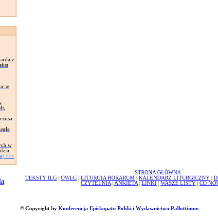
arda z
ekst
ur w
y
lt,
Jezusa.
egle
ych w
dzla.
ej >>>
STRONA GŁÓWNA
TEKSTY ILG
|
OWLG
|
LITURGIA HORARUM
|
KALENDARZ LITURGICZNY
|
D
CZYTELNIA
|
ANKIETA
|
LINKI
|
WASZE LISTY
|
CO NO
© Copyright by
Konferencja Episkopatu Polski
i
Wydawnictwo Pallottinum