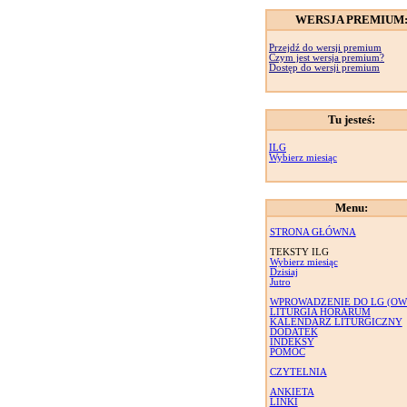
WERSJA PREMIUM
Przejdź do wersji premium
Czym jest wersja premium?
Dostęp do wersji premium
Tu jesteś:
ILG
Wybierz miesiąc
Menu:
STRONA GŁÓWNA
TEKSTY ILG
Wybierz miesiąc
Dzisiaj
Jutro
WPROWADZENIE DO LG (OW
LITURGIA HORARUM
KALENDARZ LITURGICZNY
DODATEK
INDEKSY
POMOC
CZYTELNIA
ANKIETA
LINKI