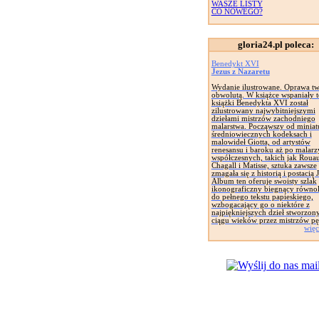
WASZE LISTY
CO NOWEGO?
gloria24.pl poleca:
Benedykt XVI
Jezus z Nazaretu
Wydanie ilustrowane. Oprawa tw
obwolutą. W książce wspaniały t
książki Benedykta XVI został
zilustrowany najwybitniejszymi
dziełami mistrzów zachodniego
malarstwa. Począwszy od miniat
średniowiecznych kodeksach i
malowideł Giotta, od artystów
renesansu i baroku aż po malarz
współczesnych, takich jak Rouau
Chagall i Matisse, sztuka zawsze
zmagała się z historią i postacią 
Album ten oferuje swoisty szlak
ikonograficzny biegnący równol
do pełnego tekstu papieskiego,
wzbogacający go o niektóre z
najpiękniejszych dzieł stworzon
ciągu wieków przez mistrzów pę
więc