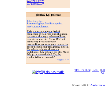
WASZE LISTY
CO NOWEGO?
gloria24.pl poleca:
John Eldredge
Przenosić góry. Modlitwa pełna
pasji, wiary i mocy
Każdy wierzący staje w jakimś
momencie życia przed niepokojącym
pytaniem: dlaczego jedne modlitwy
działają, a inne nie? Skoro Bóg jest
miłosierny i wszechmocny,
powinniśmy poprosić go o pomoc i w
spokoju czekać na upragniony skutek.
Co jednak, gdy ów skutek nie
nadchodzi? Czy robimy coś źle? Może
Bóg już nas nie słucha? Czyżby
słuchał tylko wybranych?
więcej >>>
TEKSTY ILG
|
OWLG
|
LI
CZ
© Copyright by
Konferencja 