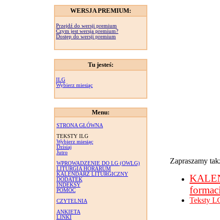
WERSJA PREMIUM:
Przejdź do wersji premium
Czym jest wersja premium?
Dostęp do wersji premium
Tu jesteś:
ILG
Wybierz miesiąc
Menu:
STRONA GŁÓWNA
TEKSTY ILG
Wybierz miesiąc
Dzisiaj
Jutro
Zapraszamy takż
WPROWADZENIE DO LG (OWLG)
LITURGIA HORARUM
KALENDARZ LITURGICZNY
KALE
DODATEK
INDEKSY
formac
POMOC
Teksty L
CZYTELNIA
ANKIETA
LINKI