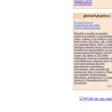
WASZE LISTY
CO NOWEGO?
gloria24.pl poleca:
Ryszard Szwoch
Z Auschwitz do nieba
Święci i błogosławieni
Kościół w sposób szczególny
zachowuje pamięć o męczennik
wiary, widząc w tej praktyce za
hołd wobec ich ofiary, jak i odd
czci samemu Bogu, który w zna
świętości ukazuje swoją obecnoś
Świadectwa męczenników za wia
towarzyszące Kościołowi od dw
tysięcy lat, także w XX wieku
obfitowały licznymi obrazami ci
i prześladowań, ukazując przy t
najwymowniejsze dowody
prawdziwego zespolenia z
Chrystusem, jakie potrafili dać
oprawcom Jego wyznawcy. Ksią
ma charakter ilustrowanego
leksykonu, opisującego 17 życi
świętych i błogosławionych z
Auschwitz.
więc