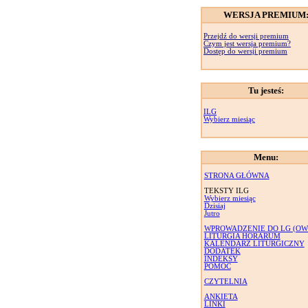
WERSJA PREMIUM
Przejdź do wersji premium
Czym jest wersja premium?
Dostęp do wersji premium
Tu jesteś:
ILG
Wybierz miesiąc
Menu:
STRONA GŁÓWNA
TEKSTY ILG
Wybierz miesiąc
Dzisiaj
Jutro
WPROWADZENIE DO LG (OW
LITURGIA HORARUM
KALENDARZ LITURGICZNY
DODATEK
INDEKSY
POMOC
CZYTELNIA
ANKIETA
LINKI