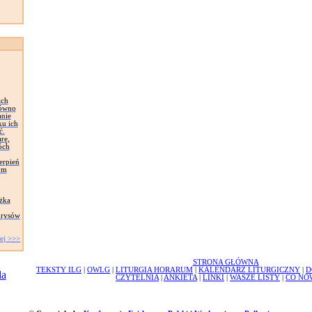
ach
równo
anie
ku ich
ć.
rę,
óch
erpień
ym
żka
orysów
ej >>>
STRONA GŁÓWNA
TEKSTY ILG
|
OWLG
|
LITURGIA HORARUM
|
KALENDARZ LITURGICZNY
|
D
CZYTELNIA
|
ANKIETA
|
LINKI
|
WASZE LISTY
|
CO NO