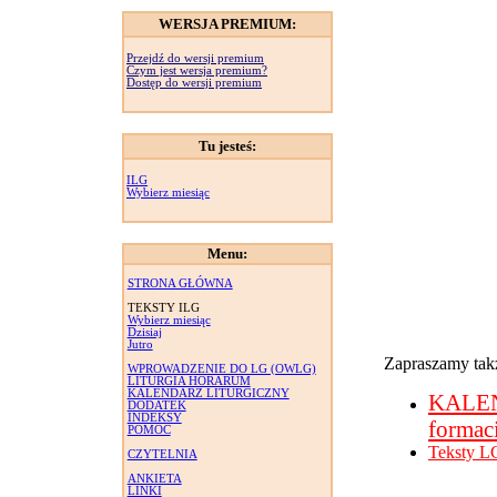
WERSJA PREMIUM:
Przejdź do wersji premium
Czym jest wersja premium?
Dostęp do wersji premium
Tu jesteś:
ILG
Wybierz miesiąc
Menu:
STRONA GŁÓWNA
TEKSTY ILG
Wybierz miesiąc
Dzisiaj
Jutro
Zapraszamy takż
WPROWADZENIE DO LG (OWLG)
LITURGIA HORARUM
KALENDARZ LITURGICZNY
KALE
DODATEK
INDEKSY
formac
POMOC
Teksty L
CZYTELNIA
ANKIETA
LINKI