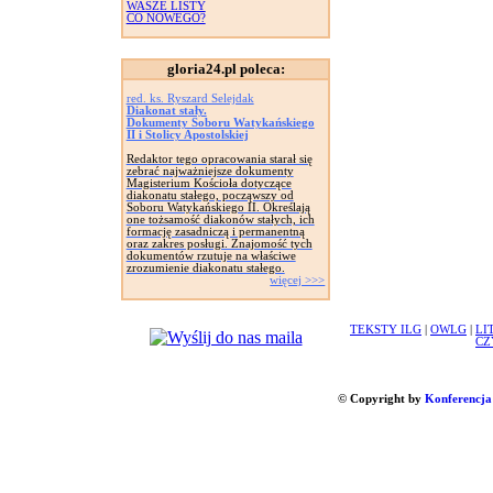
WASZE LISTY
CO NOWEGO?
gloria24.pl poleca:
red. ks. Ryszard Selejdak
Diakonat stały.
Dokumenty Soboru Watykańskiego
II i Stolicy Apostolskiej
Redaktor tego opracowania starał się
zebrać najważniejsze dokumenty
Magisterium Kościoła dotyczące
diakonatu stałego, począwszy od
Soboru Watykańskiego II. Określają
one tożsamość diakonów stałych, ich
formację zasadniczą i permanentną
oraz zakres posługi. Znajomość tych
dokumentów rzutuje na właściwe
zrozumienie diakonatu stałego.
więcej >>>
TEKSTY ILG
|
OWLG
|
LI
CZ
© Copyright by
Konferencja 