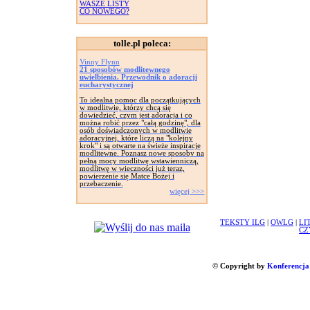
WASZE LISTY
CO NOWEGO?
tolle.pl poleca:
Vinny Flynn
21 sposobów modlitewnego
uwielbienia. Przewodnik o adoracji
eucharystycznej
To idealna pomoc dla początkujących
w modlitwie, którzy chcą się
dowiedzieć, czym jest adoracja i co
można robić przez "całą godzinę", dla
osób doświadczonych w modlitwie
adoracyjnej, które liczą na "kolejny
krok" i są otwarte na świeże inspiracje
modlitewne. Poznasz nowe sposoby na
pełną mocy modlitwę wstawienniczą,
modlitwę w wieczności już teraz,
powierzenie się Matce Bożej i
przebaczenie.
więcej >>>
TEKSTY ILG
|
OWLG
|
LI
CZ
© Copyright by
Konferencja 