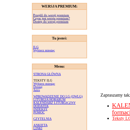
WERSJA PREMIUM:
Przejdź do wersji premium
Czym jest wersja premium?
Dostęp do wersji premium
Tu jesteś:
ILG
Wybierz miesiąc
Menu:
STRONA GŁÓWNA
TEKSTY ILG
Wybierz miesiąc
Dzisiaj
Jutro
Zapraszamy takż
WPROWADZENIE DO LG (OWLG)
LITURGIA HORARUM
KALENDARZ LITURGICZNY
KALE
DODATEK
INDEKSY
formac
POMOC
Teksty L
CZYTELNIA
ANKIETA
LINKI