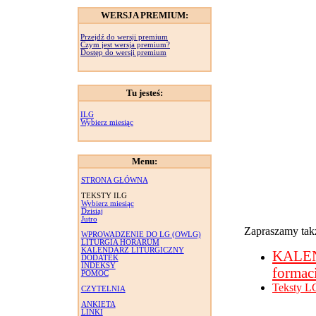
WERSJA PREMIUM:
Przejdź do wersji premium
Czym jest wersja premium?
Dostęp do wersji premium
Tu jesteś:
ILG
Wybierz miesiąc
Menu:
STRONA GŁÓWNA
TEKSTY ILG
Wybierz miesiąc
Dzisiaj
Jutro
Zapraszamy takż
WPROWADZENIE DO LG (OWLG)
LITURGIA HORARUM
KALENDARZ LITURGICZNY
KALE
DODATEK
INDEKSY
formac
POMOC
Teksty L
CZYTELNIA
ANKIETA
LINKI