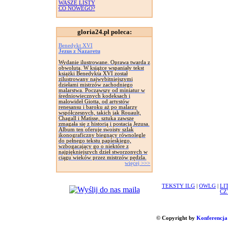
WASZE LISTY
CO NOWEGO?
gloria24.pl poleca:
Benedykt XVI
Jezus z Nazaretu
Wydanie ilustrowane. Oprawa twarda z
obwolutą. W książce wspaniały tekst
książki Benedykta XVI został
zilustrowany najwybitniejszymi
dziełami mistrzów zachodniego
malarstwa. Począwszy od miniatur w
średniowiecznych kodeksach i
malowideł Giotta, od artystów
renesansu i baroku aż po malarzy
współczesnych, takich jak Rouault,
Chagall i Matisse, sztuka zawsze
zmagała się z historią i postacią Jezusa.
Album ten oferuje swoisty szlak
ikonograficzny biegnący równolegle
do pełnego tekstu papieskiego,
wzbogacający go o niektóre z
najpiękniejszych dzieł stworzonych w
ciągu wieków przez mistrzów pędzla.
więcej >>>
TEKSTY ILG
|
OWLG
|
LI
CZ
© Copyright by
Konferencja 