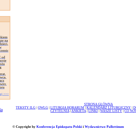
ekiem
sze na
zieci,
 w
konnic
ć od
Swoje
łożu
g
erat,
awca,
acz
ywny.
oru
ej >>>
STRONA GŁÓWNA
TEKSTY ILG
|
OWLG
|
LITURGIA HORARUM
|
KALENDARZ LITURGICZNY
|
D
CZYTELNIA
|
ANKIETA
|
LINKI
|
WASZE LISTY
|
CO NO
© Copyright by
Konferencja Episkopatu Polski
i
Wydawnictwo Pallottinum