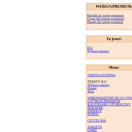
WERSJA PREMIUM
Przejdź do wersji premium
Czym jest wersja premium?
Dostęp do wersji premium
Tu jesteś:
ILG
Wybierz miesiąc
Menu:
STRONA GŁÓWNA
TEKSTY ILG
Wybierz miesiąc
Dzisiaj
Jutro
WPROWADZENIE DO LG (OW
LITURGIA HORARUM
KALENDARZ LITURGICZNY
DODATEK
INDEKSY
POMOC
CZYTELNIA
ANKIETA
LINKI