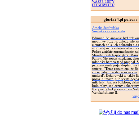
WASZE LISTY
CO NOWEGO?
gloria24.pl poleca:
Amelia Szafrańska
Surdut czy rewerenda
Edmund Bojanowski był człowi
modlitwy i czynu, założył pierw
ziemiach polskich ochronki dla d
a później najliczniejsze obecnie
Polsce żeńskie zgromadzenie za
Służebniczek Najświętszej Marii
Panny. Nie został księdzem, cho
młodości bardzo tego pragnął. 
przeznaczenie pojął dopiero na 
smierci: "Teraz rozumiem, że Bó
chciał, abym w stanie świeckim
umierał". Bojanowski to także lit
poeta, tłumacz, publicysta, wyd
miłośnik i badacz folkloru, dział
kulturalny, społeczny i charytat
Nazywany był prekursorem Sob
Watykańskiego II.
więc