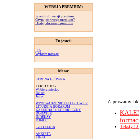
WERSJA PREMIUM:
Przejdź do wersji premium
Czym jest wersja premium?
Dostęp do wersji premium
Tu jesteś:
ILG
Wybierz miesiąc
Menu:
STRONA GŁÓWNA
TEKSTY ILG
Wybierz miesiąc
Dzisiaj
Jutro
Zapraszamy takż
WPROWADZENIE DO LG (OWLG)
LITURGIA HORARUM
KALENDARZ LITURGICZNY
KALE
DODATEK
INDEKSY
formac
POMOC
Teksty L
CZYTELNIA
ANKIETA
LINKI