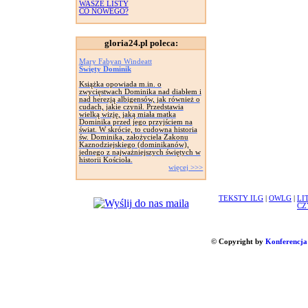
WASZE LISTY
CO NOWEGO?
gloria24.pl poleca:
Mary Fabyan Windeatt
Święty Dominik
Książka opowiada m.in. o
zwycięstwach Dominika nad diabłem i
nad herezją albigensów, jak również o
cudach, jakie czynił. Przedstawia
wielką wizję, jaką miała matka
Dominika przed jego przyjściem na
świat. W skrócie, to cudowna historia
św. Dominika, założyciela Zakonu
Kaznodziejskiego (dominikanów),
jednego z najważniejszych świętych w
historii Kościoła.
więcej >>>
TEKSTY ILG
|
OWLG
|
LI
CZ
© Copyright by
Konferencja 