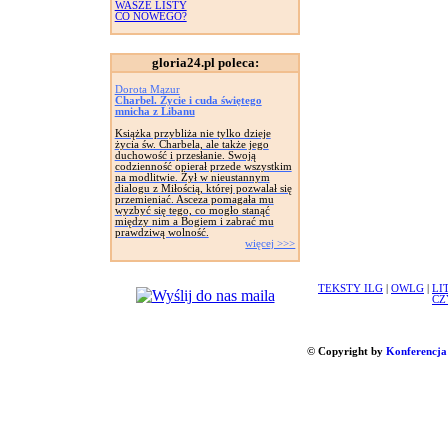
WASZE LISTY
CO NOWEGO?
gloria24.pl poleca:
Dorota Mazur
Charbel. Życie i cuda świętego
mnicha z Libanu
Książka przybliża nie tylko dzieje
życia św. Charbela, ale także jego
duchowość i przesłanie. Swoją
codzienność opierał przede wszystkim
na modlitwie. Żył w nieustannym
dialogu z Miłością, której pozwalał się
przemieniać. Asceza pomagała mu
wyzbyć się tego, co mogło stanąć
między nim a Bogiem i zabrać mu
prawdziwą wolność.
więcej >>>
TEKSTY ILG
|
OWLG
|
LI
CZ
© Copyright by
Konferencja 