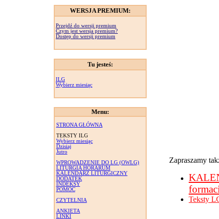
WERSJA PREMIUM:
Przejdź do wersji premium
Czym jest wersja premium?
Dostęp do wersji premium
Tu jesteś:
ILG
Wybierz miesiąc
Menu:
STRONA GŁÓWNA
TEKSTY ILG
Wybierz miesiąc
Dzisiaj
Jutro
Zapraszamy takż
WPROWADZENIE DO LG (OWLG)
LITURGIA HORARUM
KALENDARZ LITURGICZNY
KALE
DODATEK
INDEKSY
formac
POMOC
Teksty L
CZYTELNIA
ANKIETA
LINKI