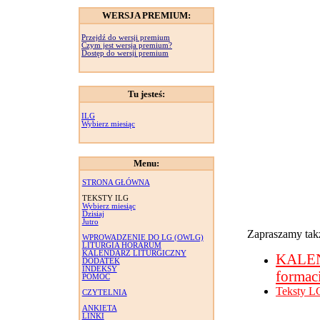
WERSJA PREMIUM:
Przejdź do wersji premium
Czym jest wersja premium?
Dostęp do wersji premium
Tu jesteś:
ILG
Wybierz miesiąc
Menu:
STRONA GŁÓWNA
TEKSTY ILG
Wybierz miesiąc
Dzisiaj
Jutro
Zapraszamy takż
WPROWADZENIE DO LG (OWLG)
LITURGIA HORARUM
KALENDARZ LITURGICZNY
KALE
DODATEK
INDEKSY
formac
POMOC
Teksty L
CZYTELNIA
ANKIETA
LINKI