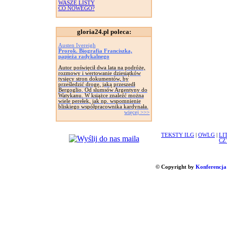
WASZE LISTY
CO NOWEGO?
gloria24.pl poleca:
Austen Ivereigh
Prorok. Biografia Franciszka,
papieża radykalnego
Autor poświęcił dwa lata na podróże,
rozmowy i wertowanie dziesiątków
tysięcy stron dokumentów, by
prześledzić drogę, jaką przeszedł
Bergoglio. Od slumsów Argentyny do
Watykanu. W książce znaleźć można
wiele perełek, jak np. wspomnienie
bliskiego współpracownika kardynała.
więcej >>>
TEKSTY ILG
|
OWLG
|
LI
CZ
© Copyright by
Konferencja 