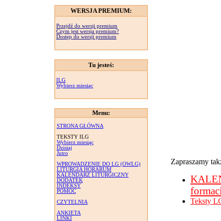
WERSJA PREMIUM:
Przejdź do wersji premium
Czym jest wersja premium?
Dostęp do wersji premium
Tu jesteś:
ILG
Wybierz miesiąc
Menu:
STRONA GŁÓWNA
TEKSTY ILG
Wybierz miesiąc
Dzisiaj
Jutro
Zapraszamy takż
WPROWADZENIE DO LG (OWLG)
LITURGIA HORARUM
KALENDARZ LITURGICZNY
KALE
DODATEK
INDEKSY
formac
POMOC
Teksty L
CZYTELNIA
ANKIETA
LINKI