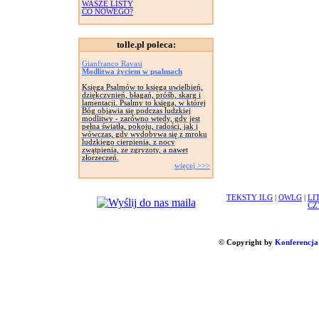
WASZE LISTY
CO NOWEGO?
tolle.pl poleca:
Gianfranco Ravasi
Modlitwa życiem w psalmach
Księga Psalmów to księga uwielbień,
dziękczynień, błagań, próśb, skarg i
lamentacji. Psalmy to księga, w której
Bóg objawia się podczas ludzkiej
modlitwy - zarówno wtedy, gdy jest
pełna światła, pokoju, radości, jak i
wówczas, gdy wydobywa się z mroku
ludzkiego cierpienia, z nocy
zwątpienia, ze zgryzoty, a nawet
złorzeczeń.
więcej >>>
TEKSTY ILG
|
OWLG
|
LI
CZ
© Copyright by
Konferencja 