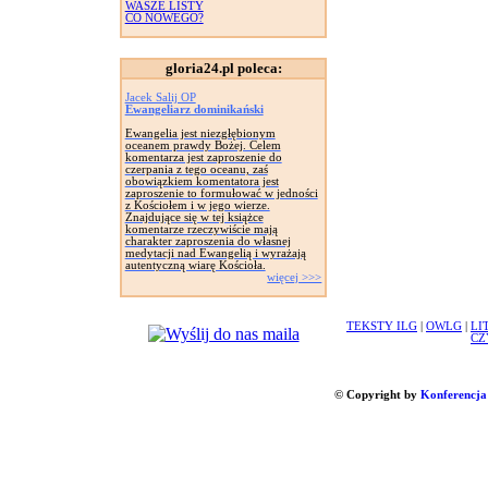
WASZE LISTY
CO NOWEGO?
gloria24.pl poleca:
Jacek Salij OP
Ewangeliarz dominikański
Ewangelia jest niezgłębionym
oceanem prawdy Bożej. Celem
komentarza jest zaproszenie do
czerpania z tego oceanu, zaś
obowiązkiem komentatora jest
zaproszenie to formułować w jedności
z Kościołem i w jego wierze.
Znajdujące się w tej książce
komentarze rzeczywiście mają
charakter zaproszenia do własnej
medytacji nad Ewangelią i wyrażają
autentyczną wiarę Kościoła.
więcej >>>
TEKSTY ILG
|
OWLG
|
LI
CZ
© Copyright by
Konferencja 