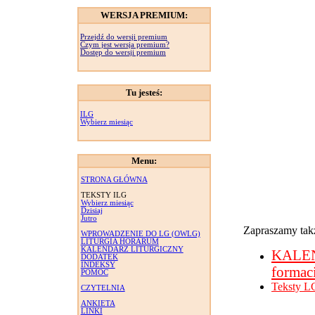
WERSJA PREMIUM:
Przejdź do wersji premium
Czym jest wersja premium?
Dostęp do wersji premium
Tu jesteś:
ILG
Wybierz miesiąc
Menu:
STRONA GŁÓWNA
TEKSTY ILG
Wybierz miesiąc
Dzisiaj
Jutro
Zapraszamy takż
WPROWADZENIE DO LG (OWLG)
LITURGIA HORARUM
KALENDARZ LITURGICZNY
KALE
DODATEK
INDEKSY
formac
POMOC
Teksty L
CZYTELNIA
ANKIETA
LINKI