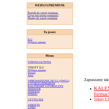
WERSJA PREMIUM:
Przejdź do wersji premium
Czym jest wersja premium?
Dostęp do wersji premium
Tu jesteś:
ILG
Wybierz miesiąc
Menu:
STRONA GŁÓWNA
TEKSTY ILG
Wybierz miesiąc
Dzisiaj
Jutro
Zapraszamy takż
WPROWADZENIE DO LG (OWLG)
LITURGIA HORARUM
KALENDARZ LITURGICZNY
KALE
DODATEK
INDEKSY
formac
POMOC
Teksty L
CZYTELNIA
ANKIETA
LINKI