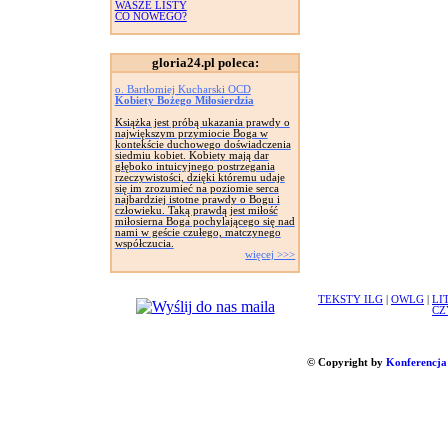
WASZE LISTY
CO NOWEGO?
gloria24.pl poleca:
o. Bartłomiej Kucharski OCD
Kobiety Bożego Miłosierdzia
Książka jest próbą ukazania prawdy o
największym przymiocie Boga w
kontekście duchowego doświadczenia
siedmiu kobiet. Kobiety mają dar
głęboko intuicyjnego postrzegania
rzeczywistości, dzięki któremu udaje
się im zrozumieć na poziomie serca
najbardziej istotne prawdy o Bogu i
człowieku. Taką prawdą jest miłość
miłosierna Boga pochylającego się nad
nami w geście czułego, matczynego
współczucia.
więcej >>>
TEKSTY ILG
|
OWLG
|
LI
CZ
© Copyright by
Konferencja 