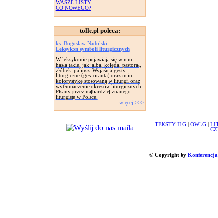
WASZE LISTY
CO NOWEGO?
tolle.pl poleca:
ks. Bogusław Nadolski
Leksykon symboli liturgicznych
W leksykonie pojawiają się w nim
hasła takie, jak: alba, kolęda, pastorał,
żłóbek, paliusz. Wyjaśnia gesty
liturgiczne (gest oranta) oraz m.in.
kolorystykę stosowaną w liturgii oraz
wytłumaczenie okresów liturgicznych.
Pisany przez najbardziej znanego
liturgistę w Polsce.
więcej >>>
TEKSTY ILG
|
OWLG
|
LI
CZ
© Copyright by
Konferencja 