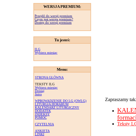
WERSJA PREMIUM:
Przejdź do wersji premium
Czym jest wersja premium?
Dostęp do wersji premium
Tu jesteś:
ILG
Wybierz miesiąc
Menu:
STRONA GŁÓWNA
TEKSTY ILG
Wybierz miesiąc
Dzisiaj
Jutro
Zapraszamy takż
WPROWADZENIE DO LG (OWLG)
LITURGIA HORARUM
KALENDARZ LITURGICZNY
KALE
DODATEK
INDEKSY
formac
POMOC
Teksty L
CZYTELNIA
ANKIETA
LINKI