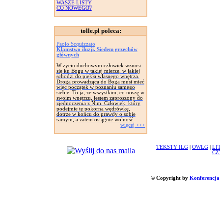
WASZE LISTY
CO NOWEGO?
tolle.pl poleca:
Paolo Scquizzato
Kłamstwo iluzji. Siedem grzechów
głównych
W życiu duchowym człowiek wznosi
się ku Bogu w takiej mierze, w jakiej
schodzi do piekła własnego wnętrza.
Droga prowadząca do Boga musi mieć
więc początek w poznaniu samego
siebie. To ja, ze wszystkim, co noszę w
swoim wnętrzu, jestem zaproszony do
zjednoczenia z Nim. Człowiek, który
podejmie tę pokorną wędrówkę,
dotrze w końcu do prawdy o sobie
samym, a zatem osiągnie wolność.
więcej >>>
TEKSTY ILG
|
OWLG
|
LI
CZ
© Copyright by
Konferencja 