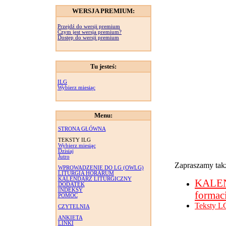
WERSJA PREMIUM:
Przejdź do wersji premium
Czym jest wersja premium?
Dostęp do wersji premium
Tu jesteś:
ILG
Wybierz miesiąc
Menu:
STRONA GŁÓWNA
TEKSTY ILG
Wybierz miesiąc
Dzisiaj
Jutro
Zapraszamy takż
WPROWADZENIE DO LG (OWLG)
LITURGIA HORARUM
KALENDARZ LITURGICZNY
KALE
DODATEK
INDEKSY
formac
POMOC
Teksty L
CZYTELNIA
ANKIETA
LINKI